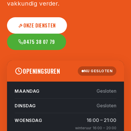
vakkundig verder.
NIEUWS
CONTACT
ONZE DIENSTEN
0475 38 07 79
OPENINGSUREN
NU GESLOTEN
Gesloten
MAANDAG
Gesloten
DINSDAG
16:00 – 21:00
WOENSDAG
winteruur 16:00 – 20:00