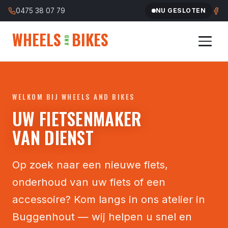
0475 38 07 79
NU GESLOTEN
WHEELS
BIKES
AND
HOME
WELKOM BIJ WHEELS AND BIKES
ATELIER
UW FIETSENMAKER
VAN DIENST
REGELS VAN HET ATELIER
FIETSEN
Op zoek naar een nieuwe fiets,
onderhoud van uw fiets of een
CUSTOM MADE
accessoire? Kom langs in ons atelier in
OVER ONS
Buggenhout — wij helpen u snel en